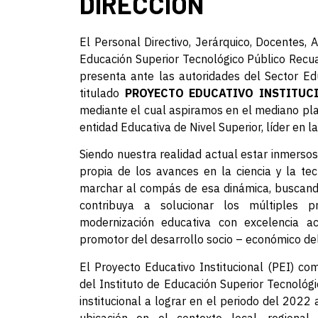
DIRECCIÓN
El Personal Directivo, Jerárquico, Docentes, A
Educación Superior Tecnológico Público Recua
presenta ante las autoridades del Sector Ed
titulado
PROYECTO EDUCATIVO INSTITUC
mediante el cual aspiramos en el mediano pl
entidad Educativa de Nivel Superior, líder en l
Siendo nuestra realidad actual estar inmersos
propia de los avances en la ciencia y la te
marchar al compás de esa dinámica, buscando
contribuya a solucionar los múltiples p
modernización educativa con excelencia a
promotor del desarrollo socio – económico del
El Proyecto Educativo Institucional (PEI) c
del Instituto de Educación Superior Tecnológi
institucional a lograr en el periodo del 2022 a
ubicación en el contexto local, regional i