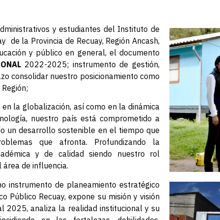
dministrativos y estudiantes del Instituto de
y de la Provincia de Recuay, Región Ancash,
ucación y público en general, el documento
IONAL
2022-2025; instrumento de gestión,
azo consolidar nuestro posicionamiento como
a Región;
 en la globalización, así como en la dinámica
cnología, nuestro país está comprometido a
 un desarrollo sostenible en el tiempo que
roblemas que afronta. Profundizando la
cadémica y de calidad siendo nuestro rol
 área de influencia.
omo instrumento de planeamiento estratégico
co Público Recuay, expone su misión y visión
l 2025, analiza la realidad institucional y su
ncidiendo en las fortalezas, debilidades,